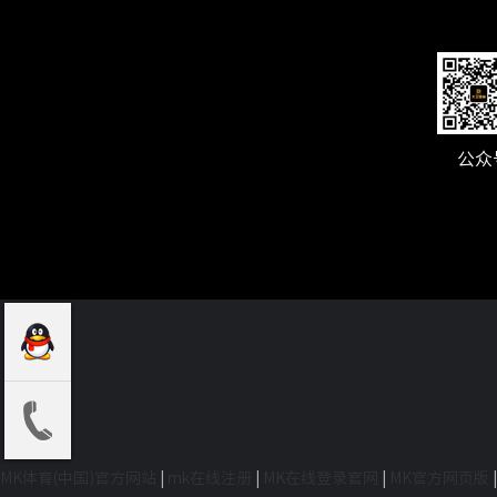
公
MK体育(中国)官方网站
|
mk在线注册
|
MK在线登录官网
|
MK官方网页版