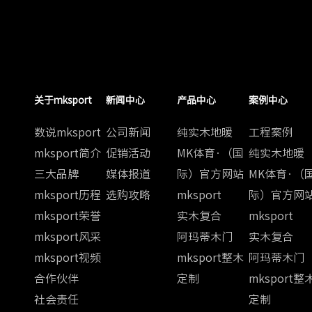
关于mksport
新闻中心
产品中心
案例中心
数说mksport
公司新闻
纯实木地暖
工程案例
mksport简介
促销活动
MK体育·（国
纯实木地暖
三大品牌
媒体报道
际）官方网站
MK体育·（
mksport历程
选购攻略
mksport
际）官方网
mksport荣誉
实木复合
mksport
mksport风采
阿玛蒂木门
实木复合
mksport视频
mksport整木
阿玛蒂木门
合作伙伴
定制
mksport整
社会责任
定制