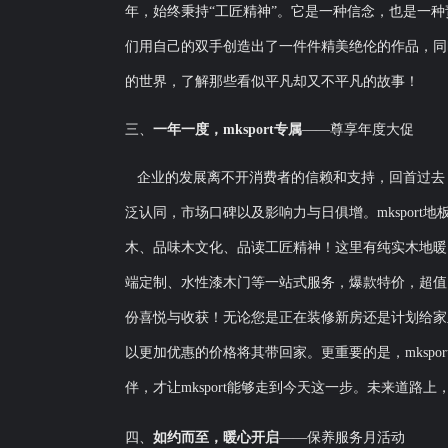
年，始终秉持“工匠精神”。它是一种信念，也是一
们用自己的双手创造出了一件件精美绝伦的作品，同
的世界，了解那些看似平凡却又不平凡的故事！
三、
一年一度
，
mksport专属
——尊享年度大促
企业的发展离不开消费者的信赖和支持，回首过去，m
泛认同，市场口碑以及影响力与日俱增。mksport
木、品味木文化、品读工匠精神！这里有纯实木地暖
端定制、水性漆木门等一站式服务，爆款特价，超值
份喜悦与收获！无论您是正在装修新房还是计划给家
以更加优惠的价格将其带回家。更重要的是，mkspo
伴，才让mksport能够走到今天这一步。未来道路上
四、
如约而至
，
暖心开启
——保养服务月活动