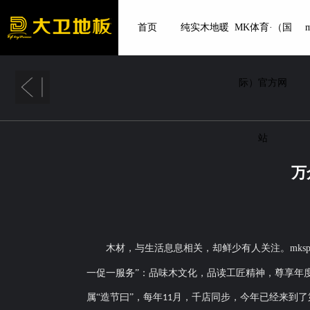
首页
纯实木地暖
MK体育·（国
m
际）官方网
站
万
木材，与生活息息相关，却鲜少有人关注。mkspo
一促一服务”：品味木文化，品读工匠精神，尊享年度大
属
“造节曰”，每年
月，千店同步，
今年已经来到了
11