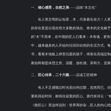
一、
倾心
感受，自然之美
——品味“木文化”
在人类文明的认知里，木，代表着生命力！人类
的存在更是出现在绝大
多
数的场合。将木的文化赋予
的“木”不简单，在中国的匠人们看来：木有魂，更
中，越来越多的人开始向往回归自然的生活方式。
每
书
，看着木地板上肆意玩耍的孩子，倚靠在高端定制
家始终都是休憩之所。温暖、放松感、亲和力，是家
二、
匠心传承，
载
——品读工匠精神
二十六
有人不乏感慨过时光若白驹过隙，忽然而已。但
要耗得起时间，耐得住寂寞的
匠心。唐代有诗云：
“
《致匠心》里这样说到：世界再吵杂，匠人的内心绝