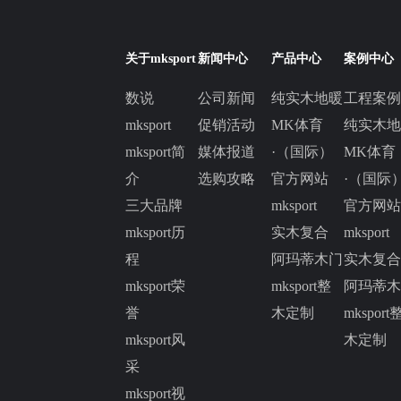
关于mksport
新闻中心
产品中心
案例中心
数说
公司新闻
纯实木地暖
工程案例
mksport
促销活动
MK体育
纯实木地
mksport简
媒体报道
·（国际）
MK体育
介
选购攻略
官方网站
·（国际
三大品牌
mksport
官方网站
mksport历
实木复合
mksport
程
阿玛蒂木门
实木复合
mksport荣
mksport整
阿玛蒂木
誉
木定制
mksport
mksport风
木定制
采
mksport视