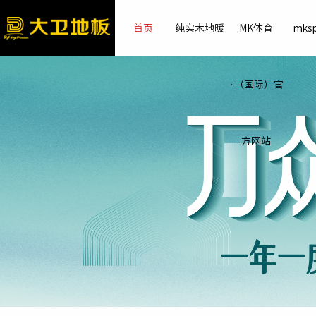
首页
纯实木地暖
MK体育
mksp
·（国际）官
方网站